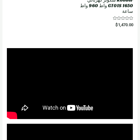
GT01S 1650 واط 960 واط
ساعة
R
$
1,470.00
a
t
e
d
0
o
u
t
o
f
5