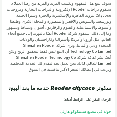
سوف نتبع هذا المفهوم ونكسب المزيد والمزيد من رضا العملاء.
ستقوم دراجات Rooder الإلكترونية والدراجات البخارية ومروحيات
Citycoco بتزويد القاهرة والإسكندرية والجيزة وشبرا الخيمة
وبورسعيد والسويس والأقصر والمنصورة والمحلة الكبرى وطنطا
وأسيوط والإسماعيلية والفيوم والزقازيق، أسوان ودمياط ودمنهور
وما إلى ذلك. ستقوم شركة Rooder أيضًا بالتوريد إلى جميع أنحاء
العالم، مثل أوروبا وأمريكا وأستراليا وكازاخستان والولايات
المتحدة ودبي وألمانيا. وترى شركة Shenzhen Rooder
Technology Co Limited أن البيع ليس فقط لتحقيق الربح ولكن
أيضًا نشر ثقافة شركة Shenzhen Rooder Technology Co
Limited للعالم. لذلك نحن نعمل بجد لنقدم لك الخدمة المخلصة
ونرغب في إعطائك السعر الأكثر تنافسية في السوق
سكوتر Rooder citycoco خدمة ما بعد البيع:
الرجاء النقر على الرابط أدناه:
جولة في مصنع سيتيكوكو هارلي