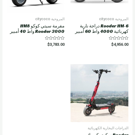
المروحية citycoco
المروحية citycoco
Rooder HM-6 دراجة نارية
مفرمة سيتي كوكو HM8
كهربائية 4000 واط 60 أمبير
Rooder 3000 واط 40 أمبير
R
R
$
3,783.00
$
4,956.00
a
a
t
t
e
e
d
d
0
0
o
o
u
u
t
t
o
o
f
f
5
5
الدراجات البخارية الكهربائية
Rooder سكوتر كهربائي