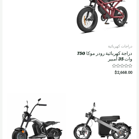
دراجات كهربائية
دراجة كهربائية رودر موكا 750
وات 35 أمبير
R
$
2,668.00
a
t
e
d
0
o
u
t
o
f
5