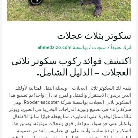
سكوتر بثلاث عجلات
اترك تعليقاً
/
منتجات
/ بواسطة
ahmedzizo.com
اكتشف فوائد ركوب سكوتر ثلاثي
العجلات – الدليل الشامل.
نقدم لك السكوتر ثلاثي العجلات – وسيلة النقل المثالية لأولئك
الذين يريدون الاستقرار والتنقل والمرح في آن واحد! تم تصنيع هذا
السكوتر ثلاثي العجلات بواسطة شركة Rooder escooter، وهي
شركة رائدة في تصنيع وتوريد الدراجات البخارية في الصين، ويوفر
ثباتًا ممتازًا وقدرة على المناورة، مما يجعله خيارًا مثاليًا للأطفال
والكبار على حدٍ سواء. مع إطار قوي وعجلات موثوقة، يضمن هذا
السكوتر قيادة سلسة وآمنة على أي تضاريس. لقد تم تصميمه
ليكون سهل الاستخدام ومريحًا للركوب لفترات طويلة من الوقت،