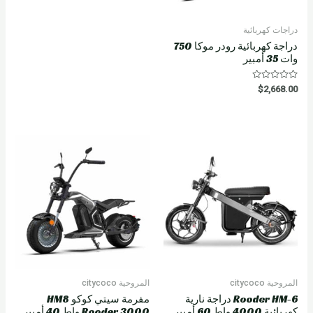
دراجات كهربائية
دراجة كهربائية رودر موكا 750
وات 35 أمبير
R
$
2,668.00
a
t
e
d
0
o
u
t
o
f
5
المروحية citycoco
المروحية citycoco
Rooder HM-6 دراجة نارية
مفرمة سيتي كوكو HM8
كهربائية 4000 واط 60 أمبير
Rooder 3000 واط 40 أمبير