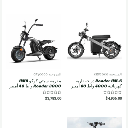
t
e
d
0
o
u
t
o
f
5
المروحية citycoco
المروحية citycoco
Rooder HM-6 دراجة نارية
مفرمة سيتي كوكو HM8
كهربائية 4000 واط 60 أمبير
Rooder 3000 واط 40 أمبير
R
R
$
3,783.00
$
4,956.00
a
a
t
t
e
e
d
d
0
0
o
o
u
u
t
t