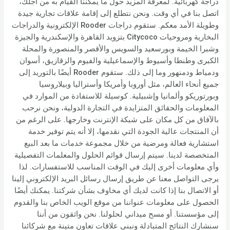
دراجة كهربائية. لمعرفة المزيد حول ما يمكننا القيام به من أجلك،
اتصل بنا في أي وقت. ونحن نتطلع إلى إقامة علاقات تجارية جيدة
وطويلة الأمد معكم. ستقوم دراجات Rooder الإلكترونية والدراجات
البخارية ومروحيات Citycoco بتزويد القاهرة والإسكندرية والجيزة
وشبرا الخيمة وبورسعيد والسويس والأقصر والمنصورة والمحلة
الكبرى وطنطا وأسيوط والإسماعيلية والفيوم والزقازيق، أسوان
ودمياط ودمنهور وما إلى ذلك. ستقوم Rooder أيضًا بالتوريد إلى
جميع أنحاء العالم، مثل أوروبا وأمريكا وأستراليا وبيلاروسيا
وبورتوريكو وألمانيا وإشبيلية. كوسيلة للاستفادة من الموارد في
المعلومات والحقائق المتزايدة في التجارة الدولية، ونحن نرحب
بالآفاق من كل مكان على شبكة الإنترنت وخارجها. على الرغم من
أن المنتجات عالية الجودة التي نقدمها، إلا أنه يتم توفير خدمة
استشارية فعالة ومرضية من خلال مجموعة خدمات ما بعد البيع
المتخصصة لدينا. سيتم إرسال قوائم الحلول والمعلمات التفصيلية
وأي معلومات أخرى إليك في الوقت المناسب للاستفسارات. لذا
يرجى التواصل معنا عن طريق إرسال رسائل البريد الإلكتروني إلينا
أو الاتصال بنا إذا كانت لديك أي مخاوف بشأن شركتنا. يمكنك أيضًا
الحصول على معلومات عنواننا من موقع الويب الخاص بنا والقدوم
إلى مؤسستنا. أو مسح ميداني لحلولنا. نحن واثقون من أننا
سنشارك النتائج المتبادلة ونبني علاقات تعاون متينة مع شركائنا