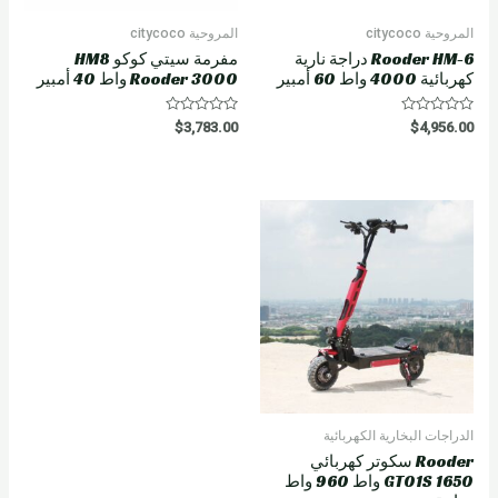
المروحية citycoco
المروحية citycoco
Rooder HM-6 دراجة نارية
مفرمة سيتي كوكو HM8
كهربائية 4000 واط 60 أمبير
Rooder 3000 واط 40 أمبير
R
R
$
3,783.00
$
4,956.00
a
a
t
t
e
e
d
d
0
0
o
o
u
u
t
t
o
o
f
f
5
5
الدراجات البخارية الكهربائية
Rooder سكوتر كهربائي
GT01S 1650 واط 960 واط