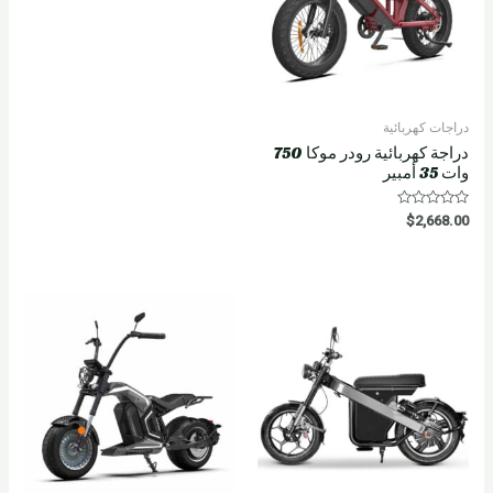
دراجات كهربائية
دراجة كهربائية رودر موكا 750
وات 35 أمبير
R
$
2,668.00
a
t
e
d
0
o
u
t
o
f
5