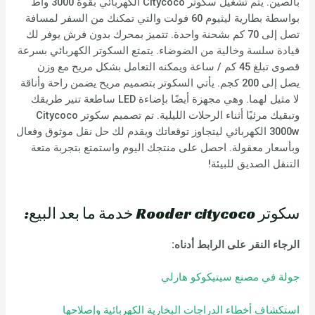
بالصين. يتم تشغيل سكوتر Citycoco الكهربائي بقوة 3000 واط
بواسطة بطارية ليثيوم 60 فولت والتي تمكنك من السفر لمسافة
تصل إلى 70 كم بشحنة واحدة. تتميز بمحرك بدون فرش يوفر لك
قيادة سلسة وخالية من الضوضاء. يتمتع السكوتر الكهربائي بسرعة
قصوى تبلغ 45 كم / ساعة ويمكنه التعامل بشكل مريح مع وزن
يصل إلى 200 كجم. يأتي السكوتر بتصميم مريح يضمن راحة وأناقة
لا مثيل لهما. وهي مجهزة أيضًا بإضاءة LED ساطعة تنير طريقك
وتبقيك مرئيًا أثناء الرحلات الليلية. تم تصميم سكوتر Citycoco
3000w الكهربائي ليتجاوز توقعاتك ويقدم لك حل نقل موثوق وفعال
وبأسعار معقولة. احصل على منتجك اليوم واستمتع بتجربة متعة
التنقل الصديق للبيئة!
سكوتر Rooder citycoco خدمة ما بعد البيع:
الرجاء النقر على الرابط أدناه:
جولة في مصنع سيتيكوكو هارلي
استكشاف أخطاء الدراجات البخارية الكهربائية وإصلاحها