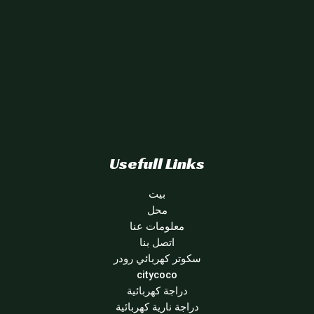
Usefull Links
بيت
محل
معلومات عنا
اتصل بنا
سكوتر كهربائي رودر
citycoco
دراجة كهربائية
دراجة نارية كهربائية