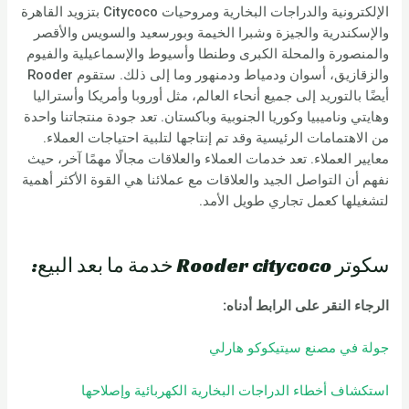
الإلكترونية والدراجات البخارية ومروحيات Citycoco بتزويد القاهرة
والإسكندرية والجيزة وشبرا الخيمة وبورسعيد والسويس والأقصر
والمنصورة والمحلة الكبرى وطنطا وأسيوط والإسماعيلية والفيوم
والزقازيق، أسوان ودمياط ودمنهور وما إلى ذلك. ستقوم Rooder
أيضًا بالتوريد إلى جميع أنحاء العالم، مثل أوروبا وأمريكا وأستراليا
وهايتي وناميبيا وكوريا الجنوبية وباكستان. تعد جودة منتجاتنا واحدة
من الاهتمامات الرئيسية وقد تم إنتاجها لتلبية احتياجات العملاء.
معايير العملاء. تعد خدمات العملاء والعلاقات مجالًا مهمًا آخر، حيث
نفهم أن التواصل الجيد والعلاقات مع عملائنا هي القوة الأكثر أهمية
لتشغيلها كعمل تجاري طويل الأمد.
سكوتر Rooder citycoco خدمة ما بعد البيع:
الرجاء النقر على الرابط أدناه:
جولة في مصنع سيتيكوكو هارلي
استكشاف أخطاء الدراجات البخارية الكهربائية وإصلاحها