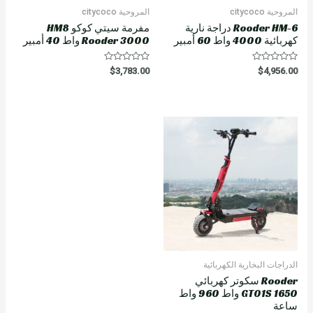
المروحية citycoco
المروحية citycoco
Rooder HM-6 دراجة نارية
مفرمة سيتي كوكو HM8
كهربائية 4000 واط 60 أمبير
Rooder 3000 واط 40 أمبير
R
R
$
3,783.00
$
4,956.00
a
a
t
t
e
e
d
d
0
0
o
o
u
u
t
t
o
o
f
f
5
5
الدراجات البخارية الكهربائية
Rooder سكوتر كهربائي
GT01S 1650 واط 960 واط
ساعة