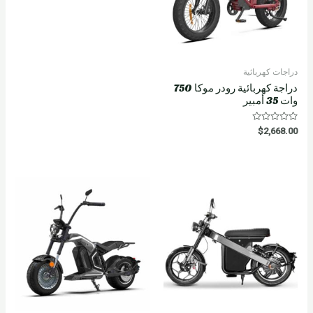
دراجات كهربائية
دراجة كهربائية رودر موكا 750
وات 35 أمبير
R
$
2,668.00
a
t
e
d
0
o
u
t
o
f
5