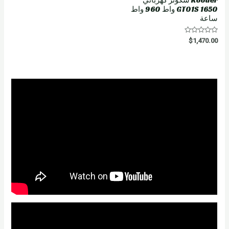
GT01S 1650 واط 960 واط
ساعة
R
$
1,470.00
a
t
e
d
0
o
u
t
o
f
5