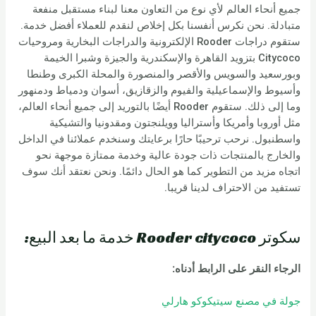
جميع أنحاء العالم لأي نوع من التعاون معنا لبناء مستقبل منفعة
متبادلة. نحن نكرس أنفسنا بكل إخلاص لنقدم للعملاء أفضل خدمة.
ستقوم دراجات Rooder الإلكترونية والدراجات البخارية ومروحيات
Citycoco بتزويد القاهرة والإسكندرية والجيزة وشبرا الخيمة
وبورسعيد والسويس والأقصر والمنصورة والمحلة الكبرى وطنطا
وأسيوط والإسماعيلية والفيوم والزقازيق، أسوان ودمياط ودمنهور
وما إلى ذلك. ستقوم Rooder أيضًا بالتوريد إلى جميع أنحاء العالم،
مثل أوروبا وأمريكا وأستراليا وويلنجتون ومقدونيا والتشيكية
واسطنبول. نرحب ترحيبًا حارًا برعايتك وسنخدم عملائنا في الداخل
والخارج بالمنتجات ذات جودة عالية وخدمة ممتازة موجهة نحو
اتجاه مزيد من التطوير كما هو الحال دائمًا. ونحن نعتقد أنك سوف
تستفيد من الاحتراف لدينا قريبا.
سكوتر Rooder citycoco خدمة ما بعد البيع:
الرجاء النقر على الرابط أدناه:
جولة في مصنع سيتيكوكو هارلي