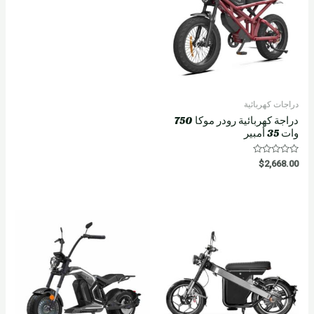
دراجات كهربائية
دراجة كهربائية رودر موكا 750
وات 35 أمبير
R
$
2,668.00
a
t
e
d
0
o
u
t
o
f
5