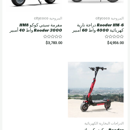
المروحية citycoco
المروحية citycoco
Rooder HM-6 دراجة نارية
مفرمة سيتي كوكو HM8
كهربائية 4000 واط 60 أمبير
Rooder 3000 واط 40 أمبير
R
R
$
3,783.00
$
4,956.00
a
a
t
t
e
e
d
d
0
0
o
o
u
u
t
t
o
o
f
f
5
5
الدراجات البخارية الكهربائية
Rooder سكوتر كهربائي