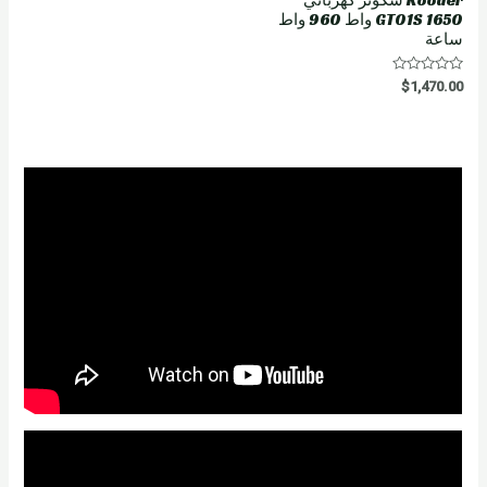
GT01S 1650 واط 960 واط
ساعة
R
$
1,470.00
a
t
e
d
0
o
u
t
o
f
5