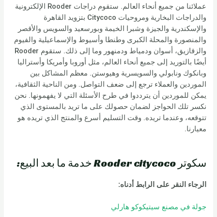
عملائنا من جميع أنحاء العالم. ستقوم دراجات Rooder الإلكترونية
والدراجات البخارية ومروحيات Citycoco بتزويد القاهرة
والإسكندرية والجيزة وشبرا الخيمة وبورسعيد والسويس والأقصر
والمنصورة والمحلة الكبرى وطنطا وأسيوط والإسماعيلية والفيوم
والزقازيق، أسوان ودمياط ودمنهور وما إلى ذلك. ستقوم Rooder
أيضًا بالتوريد إلى جميع أنحاء العالم، مثل أوروبا وأمريكا وأستراليا
وبانكوك ونابولي والسويسرية وهيوستن. معظم المشاكل بين
الموردين والعملاء ترجع إلى ضعف التواصل. ومن الناحية الثقافية،
يمكن للموردين أن يترددوا في طرح الأسئلة التي لا يفهمونها. نحن
نكسر تلك الحواجز لضمان حصولك على ما تريد بالمستوى الذي
تتوقعه، وعندما تريده. وقت التسليم أسرع والمنتج الذي تريده هو
معيارنا.
سكوتر Rooder citycoco خدمة ما بعد البيع:
الرجاء النقر على الرابط أدناه:
جولة في مصنع سيتيكوكو هارلي