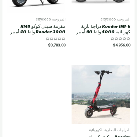
المروحية citycoco
المروحية citycoco
Rooder HM-6 دراجة نارية
مفرمة سيتي كوكو HM8
كهربائية 4000 واط 60 أمبير
Rooder 3000 واط 40 أمبير
R
R
$
3,783.00
$
4,956.00
a
a
t
t
e
e
d
d
0
0
o
o
u
u
t
t
o
o
f
f
5
5
الدراجات البخارية الكهربائية
Rooder سكوتر كهربائي