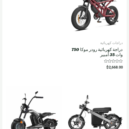
دراجات كهربائية
دراجة كهربائية رودر موكا 750
وات 35 أمبير
R
$
2,668.00
a
t
e
d
0
o
u
t
o
f
5