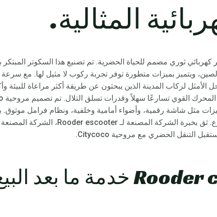
بائية المثالية.
م لكل شحنة، يعد Citycoco 2024 الحل الأمثل لركاب المدينة الذين يبحثون عن طريقة أكثر مراعا
يزات مثل شاشة رقمية، وأضواء أمامية وخلفية، ونظام فرامل موثوق. ب
الأنيق والعصري سيلفت الأنظار في الشوارع. ثق 
بل التنقل الحضري مع مروحية Citycoco.