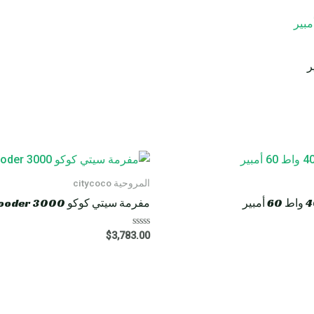
المروحية citycoco
مفرمة سيتي كوكو HM8 Rooder 3000 واط 40 أمبير
R
$
3,783.00
a
t
e
d
0
o
u
t