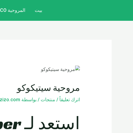
خطي
تصفّح
بيت
المروحية CITYCOCO
لى
المقالات
لمحتوى
مروحية سيتيكوكو
اترك تعليقاً
/
منتجات
/ بواسطة
zizo.com