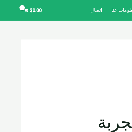
لومات عنا
اتصال
$
0.00
Citycoco Chopper: تجربة