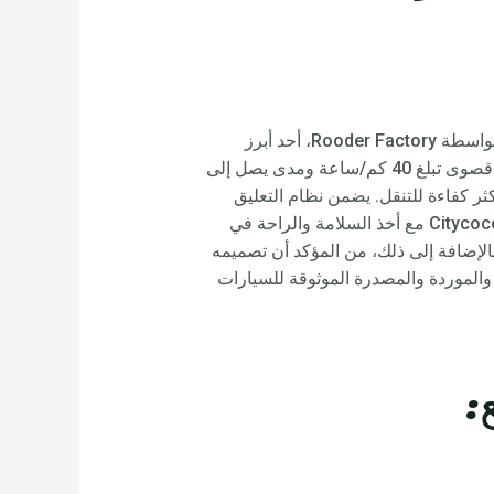
نقدم لكم Citycoco Chopper، وهو سكوتر كهربائي ثوري مصمم للحياة الحضرية. تم تصنيع هذا السكوتر المبتكر بواسطة Rooder Factory، أحد أبرز
مصنعي وموردي السيارات الكهربائية في الصين، ويتميز بميزات متطورة توفر تجربة ركوب لا مثيل لها. مع سرعة قصوى تبلغ 40 كم/ساعة ومدى يصل إلى
ة للبيئة وأكثر كفاءة للتنقل. يضمن نظام التعليق
المتطور قيادة سلسة ومريحة، بينما يضمن المحرك القوي تسارعًا سهلاً وقدرات تسلق التلال. تم تصميم مروحية Citycoco مع أخذ السلامة والراحة في
الإضافة إلى ذلك، من المؤكد أن تصميمه
بخبرة الشركة المصنعة لـ Rooder escooter، الشركة المصنعة والموردة والمصدرة الموثوقة للسيارات