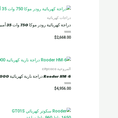
دراجات كهربائية
دراجة كهربائية رودر موكا 750 وات 35 أمبير
R
$
2,668.00
a
t
e
d
0
o
u
t
o
المروحية citycoco
f
5
Rooder HM-6 دراجة نارية كهربائية 4000 واط 60 أمبير
R
$
4,956.00
a
t
e
d
0
o
u
t