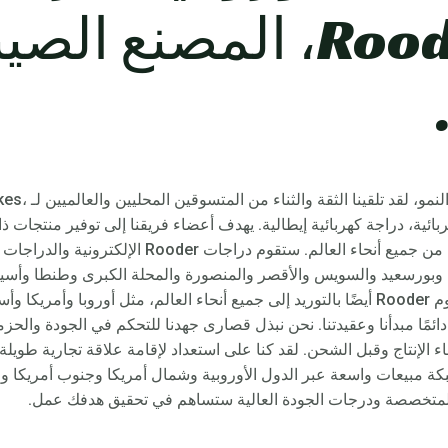
– Rooder Egypt، المصنع ال
التمسك بنظرية ا
Elect بوصة دراجة كهربائية، دراجة كهربائية إيطالية. يهدف أعضاء فريقنا إلى توفير منتج
ة وبورسعيد والسويس والأقصر والمنصورة والمحلة الكبرى وطنطا وأسيو
أسوان ودمياط ودمنهور وما إلى ذلك. ستقوم Rooder أيضًا بالتوريد إلى جميع أنحاء العالم، مثل أ
 دائمًا مبدأنا وعقيدتنا. نحن نبذل قصارى جهدنا للتحكم في الجودة وال
اء الإنتاج وقبل الشحن. لقد كنا على استعداد لإقامة علاقة تجارية طويل
 شبكة مبيعات واسعة عبر الدول الأوروبية وشمال أمريكا وجنوب أمريكا 
 المتخصصة ودرجات الجودة العالية ستساهم في تحقيق هدفك عمل.