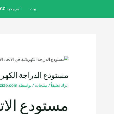
خطي
تصفّح
بيت
المروحية CITYCOCO
لى
المقالات
لمحتوى
مستودع الدراجة الكهربائ
اترك تعليقاً
/
منتجات
/ بواسطة
zizo.com
مستودع الاتح