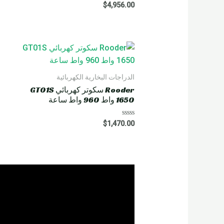
R
$
4,956.00
a
t
e
d
0
o
u
t
o
f
5
الدراجات البخارية الكهربائية
Rooder سكوتر كهربائي GT01S
1650 واط 960 واط ساعة
R
$
1,470.00
a
t
e
d
0
o
u
t
o
f
5