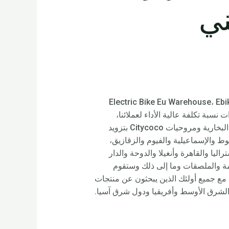
صيني
لجودة والخدمات والأداء والنمو، لقد تلقينا الثقة والثناء من المتسوقين المحليين والعالميين لـ Electric Bike Eu Warehouse، Ebikes،
ات ذات نسبة تكلفة عالية الأداء لعملائنا،
والهدف بالنسبة لنا جميعًا هو إرضاء عملائنا من جميع أنحاء العالم. ستقوم دراجات Rooder الإلكترونية والدراجات البخارية ومروحيات Citycoco بتزويد
ط والإسماعيلية والفيوم والزقازيق،
وروبا وأمريكا وأستراليا والقاهرة وأنغيلا والدوحة والدار
حزمة والملصقات وما إلى ذلك وستقوم
ة مع جميع أولئك الذين يبحثون عن منتجات
والشرق الأوسط وأفريقيا ودول شرق آسيا.