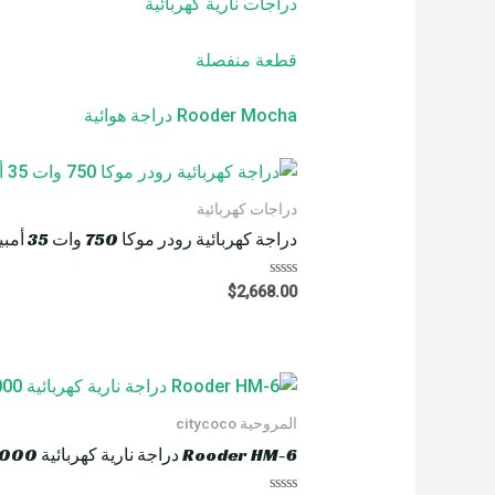
دراجات نارية كهربائية
قطعة منفصلة
Rooder Mocha دراجة هوائية
دراجات كهربائية
دراجة كهربائية رودر موكا 750 وات 35 أمبير
R
$
2,668.00
a
t
e
d
0
o
u
t
o
المروحية citycoco
f
5
Rooder HM-6 دراجة نارية كهربائية 4000 واط 60 أمبير