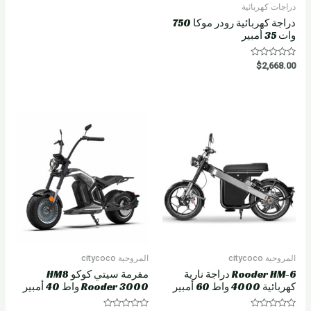
دراجات كهربائية
دراجة كهربائية رودر موكا 750
وات 35 أمبير
R
$
2,668.00
a
t
e
d
0
o
u
t
o
f
5
المروحية citycoco
المروحية citycoco
Rooder HM-6 دراجة نارية
مفرمة سيتي كوكو HM8
كهربائية 4000 واط 60 أمبير
Rooder 3000 واط 40 أمبير