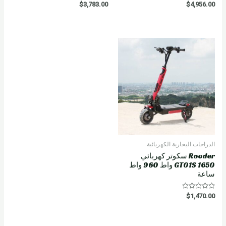
R
R
$
3,783.00
$
4,956.00
a
a
t
t
e
e
d
d
0
0
o
o
u
u
t
t
o
o
f
f
5
5
الدراجات البخارية الكهربائية
Rooder سكوتر كهربائي
GT01S 1650 واط 960 واط
ساعة
R
$
1,470.00
a
t
e
d
0