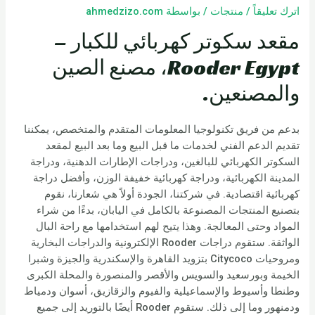
اترك تعليقاً
/
منتجات
/ بواسطة
ahmedzizo.com
مقعد سكوتر كهربائي للكبار –
Rooder Egypt، مصنع الصين
والمصنعين.
بدعم من فريق تكنولوجيا المعلومات المتقدم والمتخصص، يمكننا
تقديم الدعم الفني لخدمات ما قبل البيع وما بعد البيع لمقعد
السكوتر الكهربائي للبالغين، ودراجات الإطارات الدهنية، ودراجة
المدينة الكهربائية، ودراجة كهربائية خفيفة الوزن، وأفضل دراجة
كهربائية اقتصادية. في شركتنا، الجودة أولاً هي شعارنا، نقوم
بتصنيع المنتجات المصنوعة بالكامل في اليابان، بدءًا من شراء
المواد وحتى المعالجة. وهذا يتيح لهم استخدامها مع راحة البال
الواثقة. ستقوم دراجات Rooder الإلكترونية والدراجات البخارية
ومروحيات Citycoco بتزويد القاهرة والإسكندرية والجيزة وشبرا
الخيمة وبورسعيد والسويس والأقصر والمنصورة والمحلة الكبرى
وطنطا وأسيوط والإسماعيلية والفيوم والزقازيق، أسوان ودمياط
ودمنهور وما إلى ذلك. ستقوم Rooder أيضًا بالتوريد إلى جميع