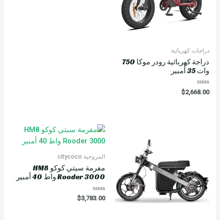
دراجات كهربائية
دراجة كهربائية رودر موكا 750
وات 35 أمبير
R
$
2,668.00
a
t
e
d
0
o
u
t
o
f
5
المروحية citycoco
مفرمة سيتي كوكو HM8
Rooder 3000 واط 40 أمبير
R
$
3,783.00
a
t
e