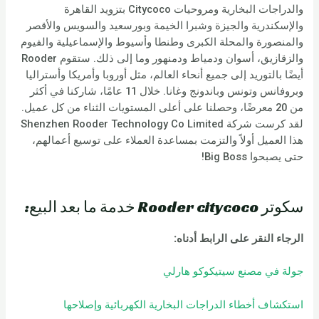
والدراجات البخارية ومروحيات Citycoco بتزويد القاهرة
والإسكندرية والجيزة وشبرا الخيمة وبورسعيد والسويس والأقصر
والمنصورة والمحلة الكبرى وطنطا وأسيوط والإسماعيلية والفيوم
والزقازيق، أسوان ودمياط ودمنهور وما إلى ذلك. ستقوم Rooder
أيضًا بالتوريد إلى جميع أنحاء العالم، مثل أوروبا وأمريكا وأستراليا
وبروفانس وتونس وباندونج وغانا. خلال 11 عامًا، شاركنا في أكثر
من 20 معرضًا، وحصلنا على أعلى المستويات الثناء من كل عميل.
لقد كرست شركة Shenzhen Rooder Technology Co Limited
هذا العميل أولاً والتزمت بمساعدة العملاء على توسيع أعمالهم،
حتى يصبحوا Big Boss!
سكوتر Rooder citycoco خدمة ما بعد البيع:
الرجاء النقر على الرابط أدناه:
جولة في مصنع سيتيكوكو هارلي
استكشاف أخطاء الدراجات البخارية الكهربائية وإصلاحها