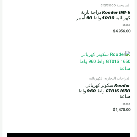
d
0
المروحية citycoco
o
u
Rooder HM-6 دراجة نارية
t
كهربائية 4000 واط 60 أمبير
o
f
5
R
$
4,956.00
a
t
e
d
0
o
u
t
o
f
5
الدراجات البخارية الكهربائية
Rooder سكوتر كهربائي
GT01S 1650 واط 960 واط
ساعة
R
$
1,470.00
a
t
e
d
0
o
u