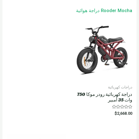
Rooder Mocha دراجة هوائية
دراجات كهربائية
دراجة كهربائية رودر موكا 750
وات 35 أمبير
R
$
2,668.00
a
t
e
d
0
o
u