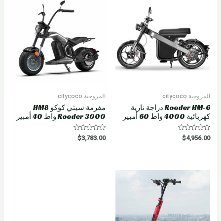
t
o
f
5
المروحية citycoco
المروحية citycoco
Rooder HM-6 دراجة نارية
مفرمة سيتي كوكو HM8
كهربائية 4000 واط 60 أمبير
Rooder 3000 واط 40 أمبير
R
R
$
3,783.00
$
4,956.00
a
a
t
t
e
e
d
d
0
0
o
o
u
u
t
t
o
o
f
f
5
5