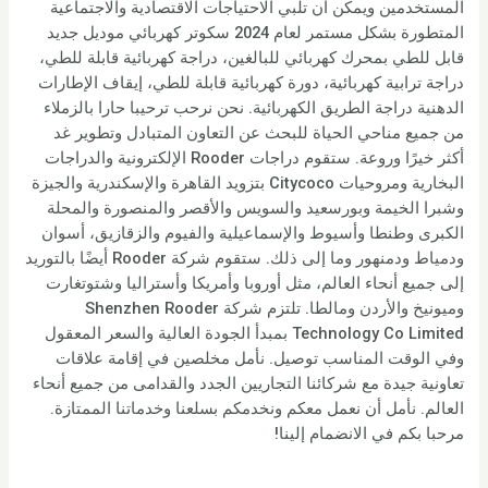
المستخدمين ويمكن أن تلبي الاحتياجات الاقتصادية والاجتماعية
المتطورة بشكل مستمر لعام 2024 سكوتر كهربائي موديل جديد
قابل للطي بمحرك كهربائي للبالغين، دراجة كهربائية قابلة للطي،
دراجة ترابية كهربائية، دورة كهربائية قابلة للطي، إيقاف الإطارات
الدهنية دراجة الطريق الكهربائية. نحن نرحب ترحيبا حارا بالزملاء
من جميع مناحي الحياة للبحث عن التعاون المتبادل وتطوير غد
أكثر خيرًا وروعة. ستقوم دراجات Rooder الإلكترونية والدراجات
البخارية ومروحيات Citycoco بتزويد القاهرة والإسكندرية والجيزة
وشبرا الخيمة وبورسعيد والسويس والأقصر والمنصورة والمحلة
الكبرى وطنطا وأسيوط والإسماعيلية والفيوم والزقازيق، أسوان
ودمياط ودمنهور وما إلى ذلك. ستقوم شركة Rooder أيضًا بالتوريد
إلى جميع أنحاء العالم، مثل أوروبا وأمريكا وأستراليا وشتوتغارت
وميونيخ والأردن ومالطا. تلتزم شركة Shenzhen Rooder
Technology Co Limited بمبدأ الجودة العالية والسعر المعقول
وفي الوقت المناسب توصيل. نأمل مخلصين في إقامة علاقات
تعاونية جيدة مع شركائنا التجاريين الجدد والقدامى من جميع أنحاء
العالم. نأمل أن نعمل معكم ونخدمكم بسلعنا وخدماتنا الممتازة.
مرحبا بكم في الانضمام إلينا!